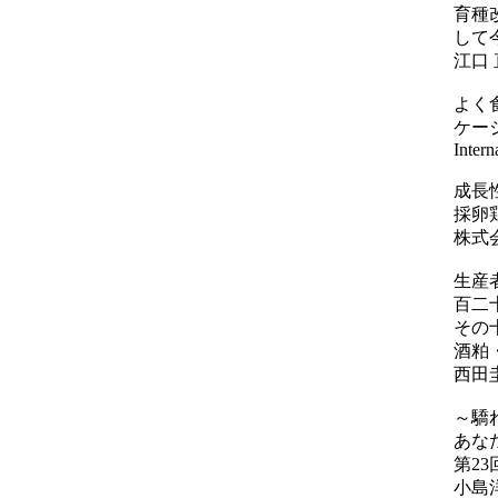
育種
して
江口 
よく
ケー
Intern
成長
採卵
株式
生産
百二
その
酒粕
西田
～驕
あな
第2
小島