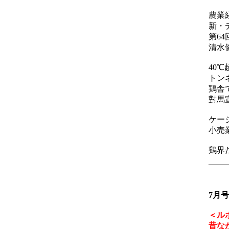
農業
新・
第6
清水
40
トン
鶏舎
對馬
ケー
小売
鶏界
7月号
＜ル
昔な