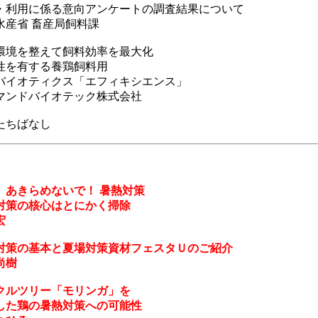
・利用に係る意向アンケートの調査結果について
水産省 畜産局飼料課
環境を整えて飼料効率を最大化
性を有する養鶏飼料用
バイオティクス「エフィキシエンス」
マンドバイオテック株式会社
たちばなし
 あきらめないで！ 暑熱対策
対策の核心はとにかく掃除
宏
対策の基本と夏場対策資材フェスタＵのご紹介
尚樹
クルツリー「モリンガ」を
した鶏の暑熱対策への可能性