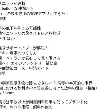
者エッセイ連載
buffo！な仲間たち
6 うちの農場専用の管理アプリができた！
奈穂
率の低下を抑える可能性
菌でニワトリの暑さストレスを軽減
亨介 ほか
経営サポートのプロが解説！
デキル農家のつくり方
4回 ベテランが安心して長く働ける
場へ！ エイジフレンドリー補助金
中症対策コース」申請ガイド
貞男
の病原性微生物は除去できない？ 消毒の本質的な限界
場における飲料水の水質改善に向けた近年の進歩〈後編〉
y Science
鶏では半数以上が国産飼料用米を使ってブランド化
用米、ＷＣＳ用稲、飼料作物の