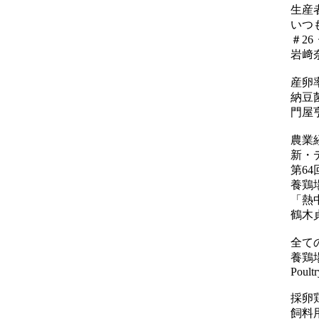
生産
いつも
＃2
岩﨑
産卵
納豆
門屋
農業
新・
第6
養鶏
「熱
鶴木
全て
養鶏
Poultr
採卵
飼料