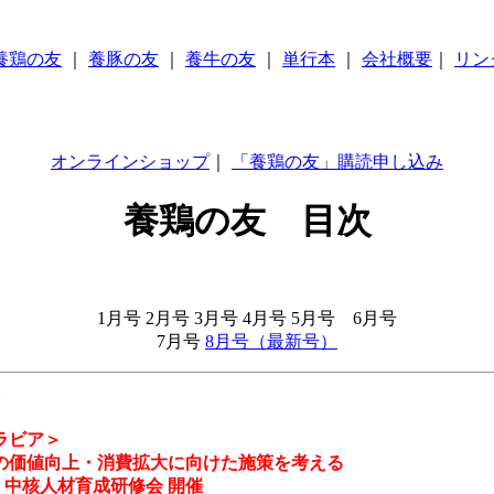
養鶏の友
｜
養豚の友
｜
養牛の友
｜
単行本
｜
会社概要
｜
リン
オンラインショップ
｜
「養鶏の友」購読申し込み
養鶏の友 目次
1月号 2月号 3月号 4月号 5月号 6月号
7月号
8月号（最新号）
ラビア＞
の価値向上・消費拡大に向けた施策を考える
回 中核人材育成研修会 開催