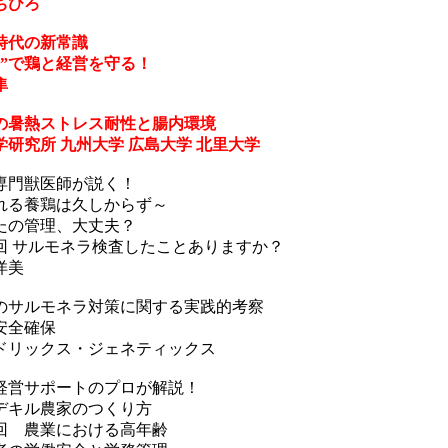
ちひろ
時代の新常識
熱”で鶏と経営を守る！
隼
の暑熱ストレス耐性と腸内環境
学研究所 九州大学 広島大学 北里大学
専門獣医師が説く！
れる養鶏は久しからず～
たの管理、大丈夫？
1回 サルモネラ検査したことありますか？
洋美
のサルモネラ対策に関する実践的考察
安全確保
ドリックス・ジェネティックス
経営サポートのプロが解説！
デキル農家のつくり方
3回 農業における高年齢