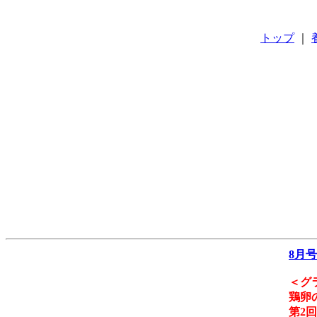
トップ
｜
8月号
＜グ
鶏卵
第2