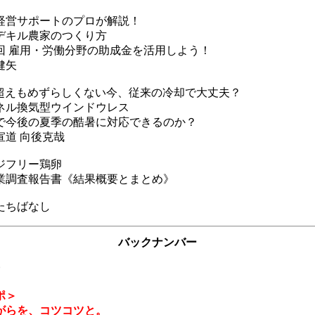
経営サポートのプロが解説！
デキル農家のつくり方
4回 雇用・労働分野の助成金を活用しよう！
健矢
℃超えもめずらしくない今、従来の冷却で大丈夫？
ネル換気型ウインドウレス
で今後の夏季の酷暑に対応できるのか？
宣道 向後克哉
ジフリー鶏卵
業調査報告書《結果概要とまとめ》
たちばなし
バックナンバー
ポ＞
がらを、コツコツと。