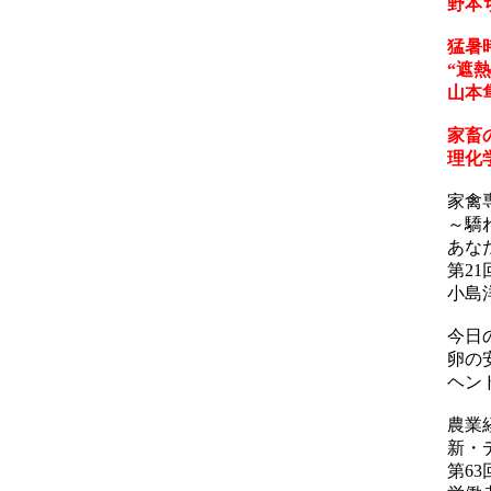
野本
猛暑
“遮
山本
家畜
理化
家禽
～驕
あな
第2
小島
今日
卵の
ヘン
農業
新・
第6