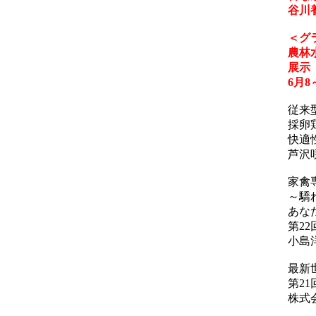
谷川
＜グ
農林
展示
6月8
従来
採卵
快適
芦沢
家禽
～驕
あな
第2
小島
最新
第2
株式