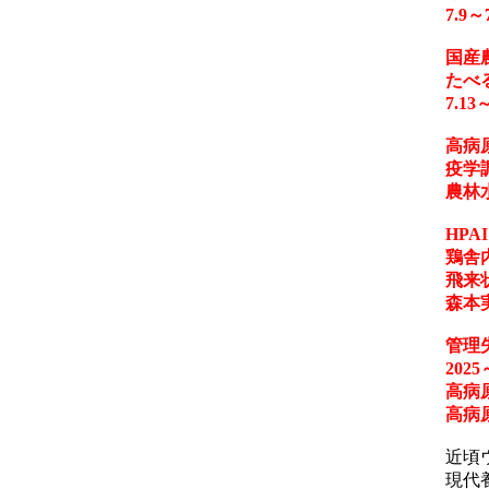
7.9
国産
たべ
7.1
高病
疫学
農林
HP
鶏舎
飛来
森本
管理
202
高病
高病
近頃
現代