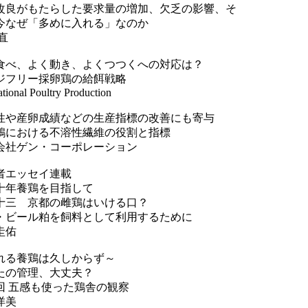
改良がもたらした要求量の増加、欠乏の影響、そ
今なぜ「多めに入れる」なのか
直
食べ、よく動き、よくつつくへの対応は？
ジフリー採卵鶏の給餌戦略
ational Poultry Production
性や産卵成績などの生産指標の改善にも寄与
鶏における不溶性繊維の役割と指標
会社ゲン・コーポレーション
者エッセイ連載
十年養鶏を目指して
十三 京都の雌鶏はいける口？
・ビール粕を飼料として利用するために
圭佑
れる養鶏は久しからず～
たの管理、大丈夫？
3回 五感も使った鶏舎の観察
洋美