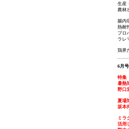
生産
農林
腸内
熱耐
プロ
ラレ
鶏界
6月号
特集
暑熱
野口
夏場
坂本
ミラ
活用