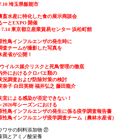
～7.10 埼玉県飯能市
農畜水産に特化した食の展示商談会
るーとEXPO 開催
3～7.14 東京都立産業貿易センター 浜松町館
原性鳥インフルエンザの発生時に
調査チームが撮影した写真を
水産省が公開！
AIウイルス媒介リスクと死鳥管理の徹底
内外におけるクロバエ類の
状況調査および防除対策の検討
実奈子 白田英樹 福井弘之 藤田龍介
失宜による感染が否定できない！
5～2026年シーズンにおける
原性鳥インフルエンザの発生に係る疫学調査報告書
原性鳥インフルエンザ疫学調査チーム（農林水産省）
ウワサの飼料添加物 ㉗
養鶏とアミノ酸栄養