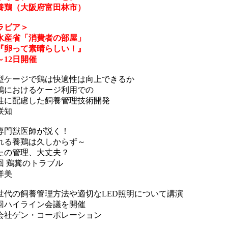
養鶏（大阪府富田林市）
ラビア＞
水産省「消費者の部屋」
『卵って素晴らしい！』
～12日開催
型ケージで鶏は快適性は向上できるか
鶏におけるケージ利用での
性に配慮した飼養管理技術開発
咲知
専門獣医師が説く！
れる養鶏は久しからず～
たの管理、大丈夫？
2回 鶏糞のトラブル
洋美
世代の飼養管理方法や適切なLED照明について講演
1回ハイライン会議を開催
会社ゲン・コーポレーション